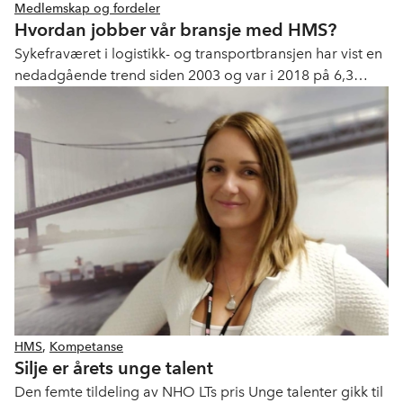
Medlemskap og fordeler
Hvordan jobber vår bransje med HMS?
Sykefraværet i logistikk- og transportbransjen har vist en
nedadgående trend siden 2003 og var i 2018 på 6,3
prosent. For rapporterte ulykker var det en betydelig
økning i 2017, sammenlignet med året før, i følge SSB.
Dette kan skyldes at bedrifter har vært flinkere til å
rapportere enn tidligere, men kan også vise til en høyere
skadefrekvens. Se grafikk nederst i saken.
HMS
,
Kompetanse
Silje er årets unge talent
Den femte tildeling av NHO LTs pris Unge talenter gikk til