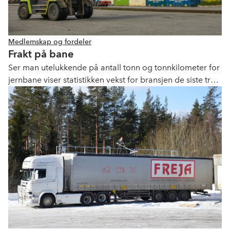
Medlemskap og fordeler
Frakt på bane
Ser man utelukkende på antall tonn og tonnkilometer for
jernbane viser statistikken vekst for bransjen de siste tre
årene. Ser man derimot på det godset som også kan
fraktes på vei, viser tallene det motsatte. Jernbanefrakt
av containere og annet utstyr som også kan fraktes med
lastebil har nemlig ikke vokst siden 2011. Dette betyr at
jernbanen har tapt markedsandeler mot lastebilen de
siste ti årene.