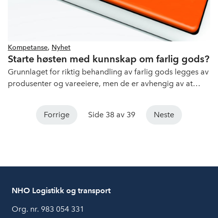
Kompetanse
,
Nyhet
Starte høsten med kunnskap om farlig gods?
Grunnlaget for riktig behandling av farlig gods legges av
produsenter og vareeiere, men de er avhengig av at
transportøren tydelig angir hvilke krav som stilles for
transport.
Forrige
Side 38 av 39
Neste
NHO Logistikk og transport
Org. nr. 983 054 331