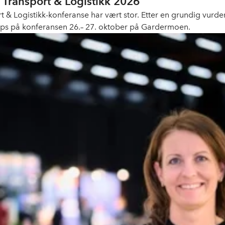
 Transport & Logistikk 2026
t & Logistikk-konferanse har vært stor. Etter en grundig vurder
rt-ups på konferansen 26.– 27. oktober på Gardermoen.