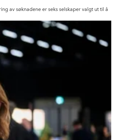
ing av søknadene er seks selskaper valgt ut til å