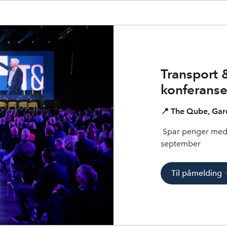
Transport &
konferans
📍 The Qube, Gar
Spar penger med Ea
september
Til påmelding