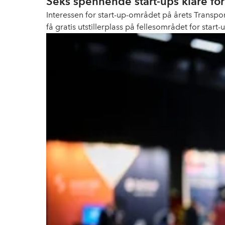
Seks spennende start-ups klare for
Interessen for start-up-området på årets Transpor
få gratis utstillerplass på fellesområdet for sta