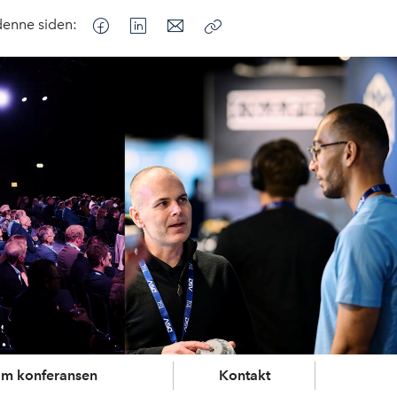
denne siden:
Kopier
lenke
m konferansen
Kontakt