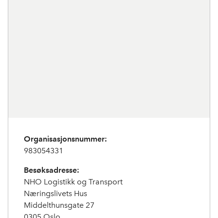
k
n
Organisasjonsnummer:
983054331
Besøksadresse:
NHO Logistikk og Transport
Næringslivets Hus
Middelthunsgate 27
0305 Oslo