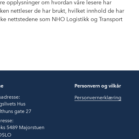
ære opplysninger om hvordan våre lesere har
ken nettleser de har brukt, hvilket innhold de har
like nettstedene som NHO Logistikk og Transport
se
Personvern og vilkår
sadresse:
Personvernerklæring
slivets Hus
thuns gate 27
resse:
ks 5489 Majorstuen
OSLO