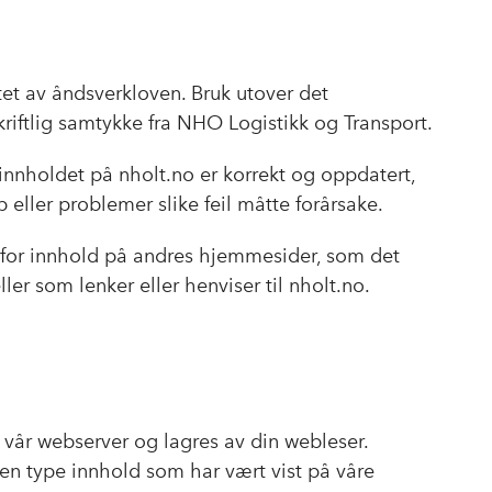
c
n
p
e
k
o
b
e
s
o
d
t
tet av åndsverkloven. Bruk utover det
o
I
kriftlig samtykke fra NHO Logistikk og Transport.
k
n
innholdet på nholt.no er korrekt og oppdatert,
 eller problemer slike feil måtte forårsake.
 for innhold på andres hjemmesider, som det
 eller som lenker eller henviser til nholt.no.
a vår webserver og lagres av din webleser.
en type innhold som har vært vist på våre