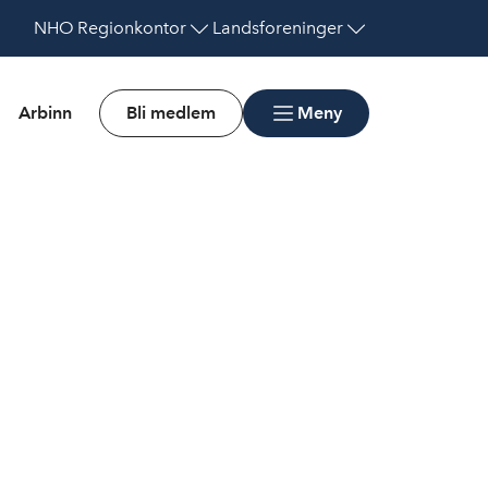
NHO
Regionkontor
Landsforeninger
Arbinn
Bli medlem
Meny