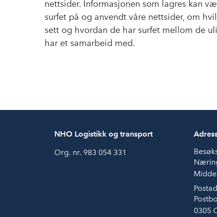
nettsider. Informasjonen som lagres kan v
surfet på og anvendt våre nettsider, om hvil
sett og hvordan de har surfet mellom de u
har et samarbeid med.
NHO Logistikk og transport
Adres
Besøk
Org. nr. 983 054 331
Næring
Middel
Postad
Postbo
0305 