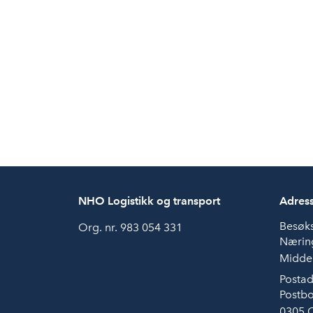
NHO Logistikk og transport
Adres
Besøk
Org. nr. 983 054 331
Næring
Middel
Postad
Postbo
0305 