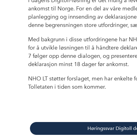
I dagens Digitoll-løsning er det mulig å lev
ankomst til Norge. For en del av våre medlems
planlegging og innsending av deklarasjone
denne begrensningen store utfordringer, sæ
Med bakgrunn i disse utfordringene har N
for å utvikle løsningen til å håndtere deklar
7 følger opp denne dialogen, og presentere
deklarasjon minst 18 dager før ankomst.
NHO LT støtter forslaget, men har enkelte f
Tolletaten i tiden som kommer.
Høringssvar Digitoll d