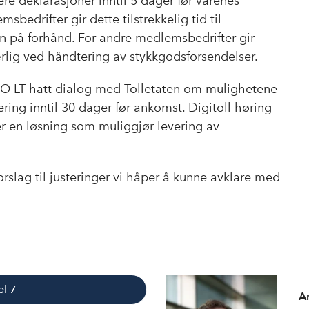
ere deklarasjoner inntil 5 dager før varenes
bedrifter gir dette tilstrekkelig tid til
n på forhånd. For andre medlemsbedrifter gir
rlig ved håndtering av stykkgodsforsendelser.
HO LT hatt dialog med Tolletaten om mulighetene
ering inntil 30 dager før ankomst. Digitoll høring
r en løsning som muliggjør levering av
orslag til justeringer vi håper å kunne avklare med
el 7
A