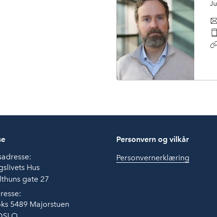
Ju
se
Personvern og vilkår
sadresse:
Personvernerklæring
slivets Hus
thuns gate 27
resse:
ks 5489 Majorstuen
OSLO