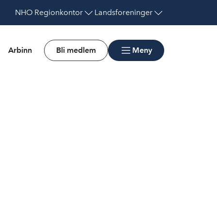
NHO
Regionkontor
Landsforeninger
Arbinn
Bli medlem
Meny