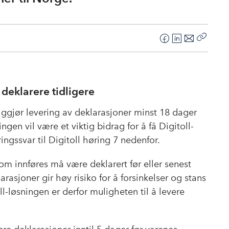
F
L
E
Kopier
a
i
-
lenke
c
n
p
e
k
o
 deklarere tidligere
b
e
s
o
d
t
iggjør levering av deklarasjoner minst 18 dager
o
I
gen vil være et viktig bidrag for å få Digitoll-
k
n
ringssvar til Digitoll høring 7 nedenfor.
som innføres må være deklarert før eller senest
rasjoner gir høy risiko for å forsinkelser og stans
ll-løsningen er derfor muligheten til å levere