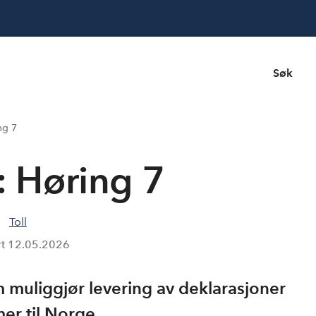
Søk
ng 7
l: Høring 7
Toll
rt
12.05.2026
om muliggjør levering av deklarasjoner
er til Norge.