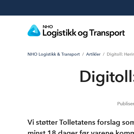
NHO Logistikk & Transport
Artikler
Digitoll: Høri
Digitol
Publise
Vi støtter Tolletatens forslag s
minst 18 dager før varene komm