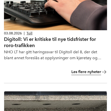
03.08.2026
|
Toll
Digitoll: Vi er kritiske til nye tidsfrister for
roro-trafikken
NHO LT har gitt høringssvar til Digitoll del 8, der det
blant annet foreslås at opplysninger om kjøretøy og
løstraller på ferge må leveres inntil 24 timer før fergens
ankomst. Vi er kritiske til dette, og ber om at Tolletaten
Les flere nyheter
revurderer forslaget.