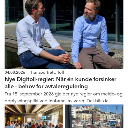
04.08.2026
|
Transportrett
,
Toll
Nye Digitoll-regler: Når én kunde forsinker
alle - behov for avtaleregulering
Fra 15. september 2026 gjelder nye regler om melde- og
opplysningsplikt ved innførsel av varer. Det blir da
obligatorisk å levere opplysningene digitalt før eller
senest ved ankomst.