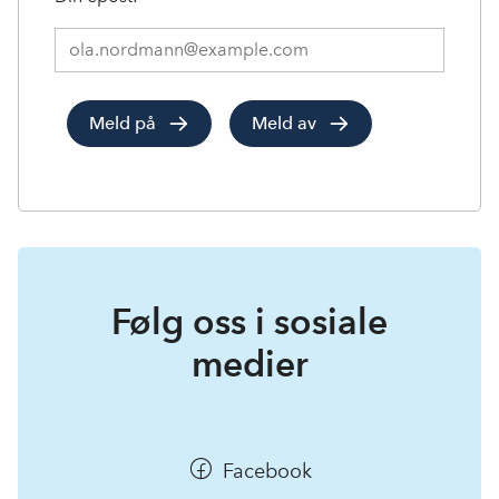
Meld
deg
på
1
Meld på
Meld av
nyhetsbrev:
Følg oss i sosiale
medier
Facebook