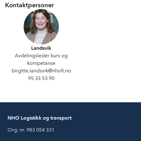
Kontaktpersoner
Landsvik
Avdelingsleder kurs og
kompetanse
birgitte.landsvik@nholt.no
95 33 53 90
NHO Logistikk og transport
Org. nr. 983 054 331