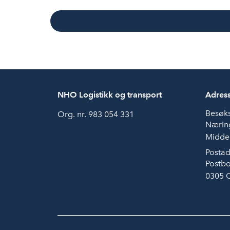
NHO Logistikk og transport
Adres
Besøk
Org. nr. 983 054 331
Næring
Middel
Postad
Postbo
0305 