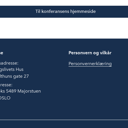
Til konferansens hjemmeside
se
Personvern og vilkår
sadresse:
Personvernerklæring
slivets Hus
thuns gate 27
resse:
ks 5489 Majorstuen
OSLO