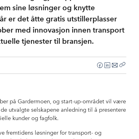
frem sine løsninger og knytte
år er det åtte gratis utstillerplasser
jobber med innovasjon innen transport
tuelle tjenester til bransjen.
F
L
E
Kopier
a
i
-
lenke
c
n
p
e
k
o
b
e
s
tober på Gardermoen, og start-up-området vil være
o
d
t
r de utvalgte selskapene anledning til å presentere
o
I
ielle kunder og fagfolk.
k
n
ive fremtidens løsninger for transport- og