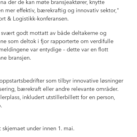
ena der de kan møte bransjeaktører, knytte
n mer effektiv, bærekraftig og innovativ sektor,"
port & Logistikk-konferansen.
ble svært godt mottatt av både deltakerne og
ene som deltok i fjor rapporterte om verdifulle
meldingene var entydige – dette var en flott
nne bransjen.
oppstartsbedrifter som tilbyr innovative løsninger
lisering, bærekraft eller andre relevante områder.
lerplass, inkludert utstillerbillett for en person,
.
ut skjemaet under innen 1. mai.