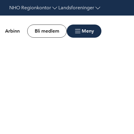
NHO
Regionkontor
Landsforeninger
Arbinn
Bli medlem
Meny