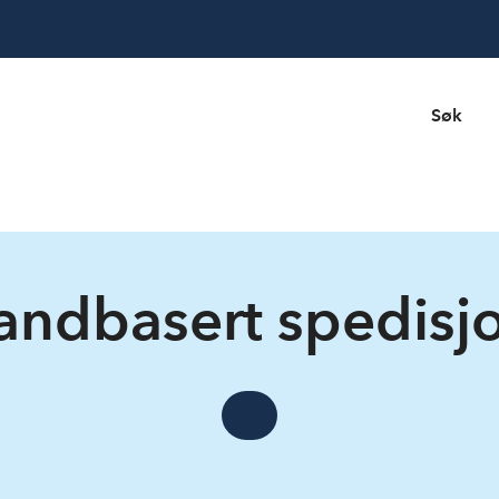
Søk
andbasert spedisj