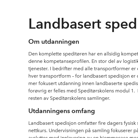
Landbasert sped
Om utdanningen
Den komplette speditøren har en allsidig kompet
denne kompetanseprofilen. En stor del av logisti
tjenester. I bedrifter med alle transportformer er
hver transportform – for landbasert spedisjon e
mer fokusert utdanning innen landbaserte spedis
forøvrig er felles med Speditørskolens modul 1.
resten av Speditørskolens samlinger.
Utdanningens omfang
Landbasert spedisjon omfatter fire dagers fysisk s
nettkurs. Undervisningen på samling fokuserer p
avsluttes med innlevering av en hjemmecase med 