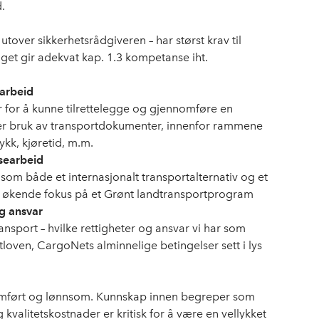
d.
tover sikkerhetsrådgiveren – har størst krav til
get gir adekvat kap. 1.3 kompetanse iht.
arbeid
er for å kunne tilrettelegge og gjennomføre en
der bruk av transportdokumenter, innenfor rammene
ykk, kjøretid, m.m.
searbeid
ne som både et internasjonalt transportalternativ og et
jens økende fokus på et Grønt landtransportprogram
og ansvar
ansport – hvilke rettigheter og ansvar vi har som
tloven, CargoNets alminnelige betingelser sett i lys
nomført og lønnsom. Kunnskap innen begreper som
valitetskostnader er kritisk for å være en vellykket