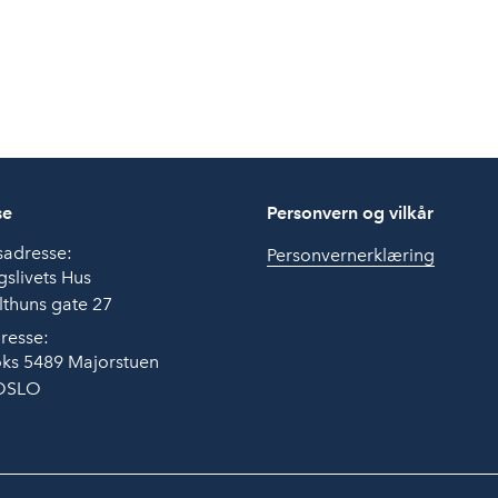
se
Personvern og vilkår
sadresse:
Personvernerklæring
slivets Hus
thuns gate 27
resse:
ks 5489 Majorstuen
OSLO