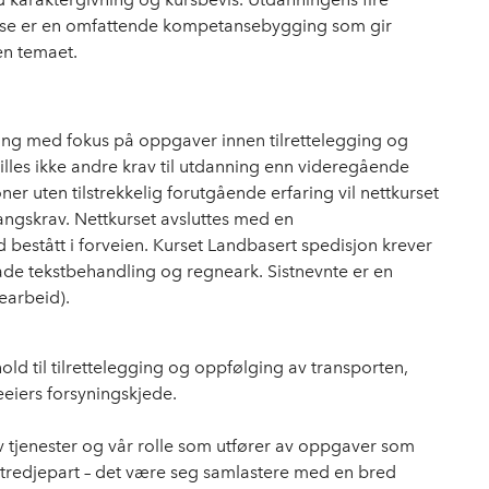
ase er en omfattende kompetansebygging som gir
en temaet.
ning med fokus på oppgaver innen tilrettelegging og
illes ikke andre krav til utdanning enn videregående
er uten tilstrekkelig forutgående erfaring vil nettkurset
angskrav. Nettkurset avsluttes med en
bestått i forveien. Kurset Landbasert spedisjon krever
både tekstbehandling og regneark. Sistnevnte er en
earbeid).
rhold til tilrettelegging og oppfølging av transporten,
reeiers forsyningskjede.
av tjenester og vår rolle som utfører av oppgaver som
n tredjepart – det være seg samlastere med en bred