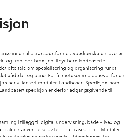
isjon
anse innen alle transportformer. Speditørskolen leverer
kk- og transportbransjen tilbyr bare landbaserte
 det ofte tale om spesialisering og organisering rundt
r det både bil og bane. For å imøtekomme behovet for en
jon har vi lansert modulen Landbasert Spedisjon, som
 Landbasert spedisjon er derfor adgangsgivende til
amling i tillegg til digital undervisning, både «live» og
å praktisk anvendelse av teorien i casearbeid. Modulen
karaktergivning og kursbevis. Utdanningens fire