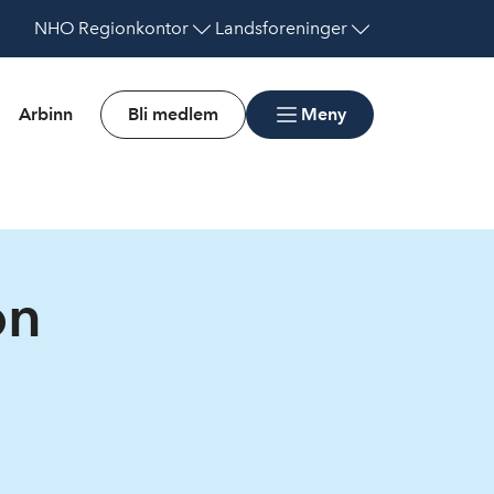
NHO
Regionkontor
Landsforeninger
Arbinn
Bli medlem
Meny
on