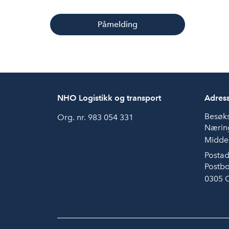
Påmelding
NHO Logistikk og transport
Adres
Besøk
Org. nr. 983 054 331
Næring
Middel
Postad
Postbo
0305 