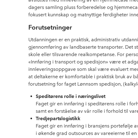
dagers samling pluss forberedelse og hjemmec
fokusert kunnskap og matnyttige ferdigheter inn
Forutsetninger
Utdanningen er en praktisk, administrativ utdan
gjennomføring av landbaserte transporter. Det st
skole eller tilsvarende realkompetanse. For person
«Innføring i transport og spedisjon» være et adg
innleveringsoppgave som skal være evaluert med 
at deltakerne er komfortable i praktisk bruk av 
forutsetning for faget Lønnsom spedisjon, (kalkyl
Speditørens rolle i næringslivet
Faget gir en innføring i speditørens rolle i fo
samt en forståelse av vår rolle i forhold til va
Tredjepartslogistikk
Faget gir en innføring i bransjens portefølje 
i økende grad outsources av vareeierne til e