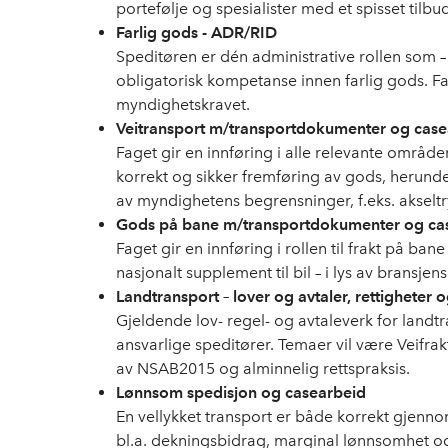
portefølje og spesialister med et spisset tilbu
Farlig gods - ADR/RID
Speditøren er dén administrative rollen som – u
obligatorisk kompetanse innen farlig gods. Fa
myndighetskravet.
Veitransport m/transportdokumenter og case
Faget gir en innføring i alle relevante områd
korrekt og sikker fremføring av gods, herun
av myndighetens begrensninger, f.eks. akseltr
Gods på bane m/transportdokumenter og ca
Faget gir en innføring i rollen til frakt på ba
nasjonalt supplement til bil – i lys av brans
Landtransport – lover og avtaler, rettigheter 
Gjeldende lov- regel- og avtaleverk for landtr
ansvarlige speditører. Temaer vil være Veifrak
av NSAB2015 og alminnelig rettspraksis.
Lønnsom spedisjon og casearbeid
En vellykket transport er både korrekt gjen
bl.a. dekningsbidrag, marginal lønnsomhet og k