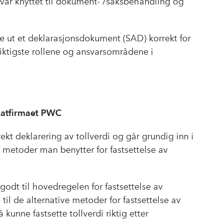
svar knyttet til dokument- /saksbehandling og
lle ut et deklarasjonsdokument (SAD) korrekt for
viktigste rollene og ansvarsområdene i
okatfirmaet PWC
ekt deklarering av tollverdi og går grundig inn i
 metoder man benytter for fastsettelse av
 godt til hovedregelen for fastsettelse av
til de alternative metoder for fastsettelse av
kunne fastsette tollverdi riktig etter