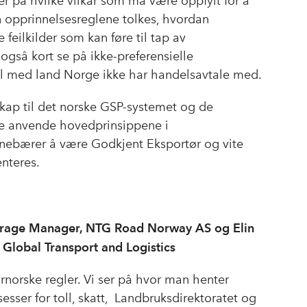
er på hvilke vilkår som må være oppfylt for å
 opprinnelsesreglene tolkes, hvordan
feilkilder som kan føre til tap av
 også kort se på ikke-preferensielle
el med land Norge ikke har handelsavtale med.
nskap til det norske GSP-systemet og de
ne anvende hovedprinsippene i
innebærer å være Godkjent Eksportør og vite
nteres.
kerage Manager, NTG Road Norway AS og Elin
 Global Transport and Logistics
norske regler. Vi ser på hvor man henter
sser for toll, skatt, Landbruksdirektoratet og