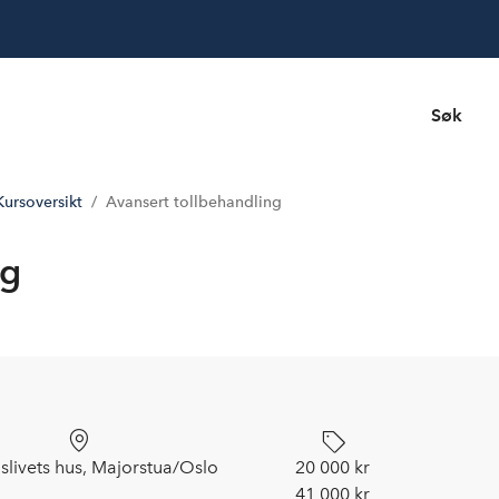
Søk
Kursoversikt
Avansert tollbehandling
ng
livets hus, Majorstua/Oslo
20 000 kr
41 000 kr