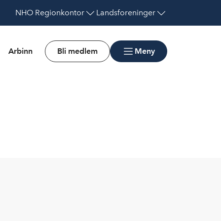
NHO
Regionkontor
Landsforeninger
Arbinn
Bli medlem
Meny