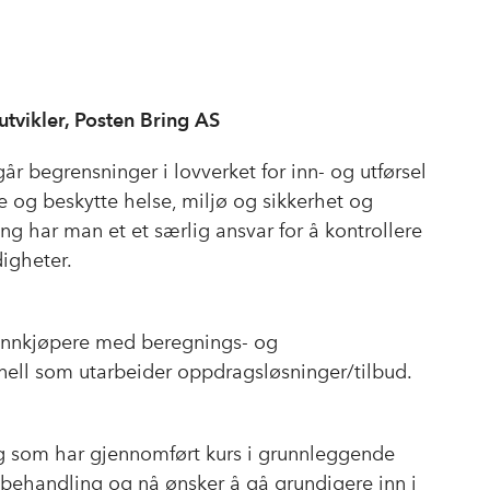
utvikler, Posten Bring AS
år begrensninger i lovverket for inn- og utførsel
kre og beskytte helse, miljø og sikkerhet og
ing har man et et særlig ansvar for å kontrollere
igheter.
 innkjøpere med beregnings- og
nell som utarbeider oppdragsløsninger/tilbud.
deg som har gjennomført kurs i grunnleggende
llbehandling og nå ønsker å gå grundigere inn i