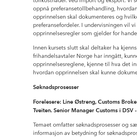
tollkostnader. ved import og eksport. Vi s
oppnå preferansetollbehandling, hvordan
opprinnelsen skal dokumenteres og hvilke 
preferansefordeler. I undervisningen vil vi
opprinnelsesregler som gjelder for hand
Innen kursets slutt skal deltaker ha kjen
frihandelsavtaler Norge har inngått, kun
opprinnelsesreglene, kjenne til hva det 
hvordan opprinnelsen skal kunne dokume
Søknadsprosesser
Forelesere: Line Østreng, Customs Bro
Tveiten. Senior Manager Customs i DSV -
Temaet omfatter søknadsprosesser og sær
informasjon av betydning for søknadsprose