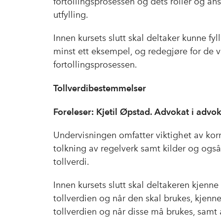
fortollingsprosessen og dets roller og an
utfylling.
Innen kursets slutt skal deltaker kunne fy
minst ett eksempel, og redegjøre for de 
fortollingsprosessen.
Tollverdibestemmelser
Foreleser: Kjetil Øpstad. Advokat i adv
Undervisningen omfatter viktighet av korr
tolkning av regelverk samt kilder og også
tollverdi.
Innen kursets slutt skal deltakeren kjenne
tollverdien og når den skal brukes, kjenne 
tollverdien og når disse må brukes, samt å 