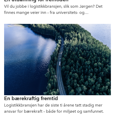
Vil du jobbe i logistikkbransjen, slik som Jørgen? Det
finnes mange veier inn – fra universitets- og
høyskoleutdanning til lærlingeplasser. Å ha kunnskap om
eller ferdigheter i deler av logistikkfaget gir deg store
muligheter i en bransje i vekst.
En bærekraftig fremtid
Logistikkbransjen har de siste ti årene tatt stadig mer
ansvar for bærekraft – både for miljøet og samfunnet.