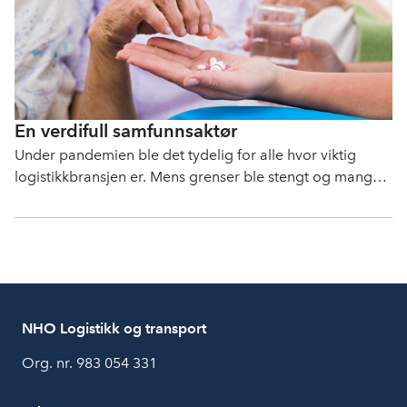
En verdifull samfunnsaktør
Under pandemien ble det tydelig for alle hvor viktig
logistikkbransjen er. Mens grenser ble stengt og mange
jobbet hjemmefra, var det denne bransjen som holdt
Norge i gang.
NHO Logistikk og transport
Org. nr. 983 054 331