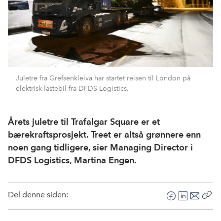
Juletre fra Grefsenkleiva har startet reisen til London på
elektrisk lastebil fra DFDS Logistics.
Årets juletre til Trafalgar Square er et
bærekraftsprosjekt. Treet er altså grønnere enn
noen gang tidligere, sier Managing Director i
DFDS Logistics, Martina Engen.
Del denne siden:
F
L
E
Kop
a
i
-
len