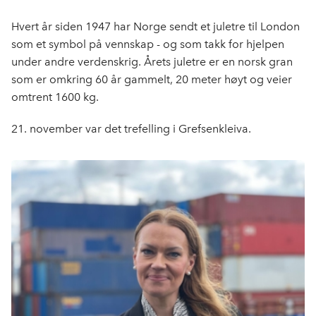
c
n
p
e
k
o
Hvert år siden 1947 har Norge sendt et juletre til London
b
e
s
som et symbol på vennskap - og som takk for hjelpen
o
d
t
under andre verdenskrig. Årets juletre er en norsk gran
o
I
som er omkring 60 år gammelt, 20 meter høyt og veier
k
n
omtrent 1600 kg.
21. november var det trefelling i Grefsenkleiva.