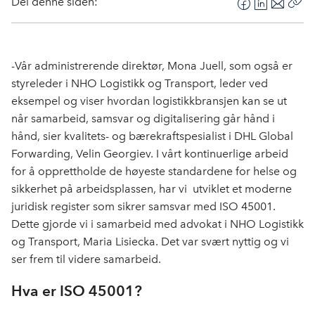
Del denne siden:
F
L
E
Kop
a
i
-
len
c
n
p
e
k
o
-Vår administrerende direktør, Mona Juell, som også er
b
e
s
styreleder i NHO Logistikk og Transport, leder ved
o
d
t
eksempel og viser hvordan logistikkbransjen kan se ut
o
I
når samarbeid, samsvar og digitalisering går hånd i
k
n
hånd, sier kvalitets- og bærekraftspesialist i DHL Global
Forwarding, Velin Georgiev. I vårt kontinuerlige arbeid
for å opprettholde de høyeste standardene for helse og
sikkerhet på arbeidsplassen, har vi utviklet et moderne
juridisk register som sikrer samsvar med ISO 45001.
Dette gjorde vi i samarbeid med advokat i NHO Logistikk
og Transport, Maria Lisiecka. Det var svært nyttig og vi
ser frem til videre samarbeid.
Hva er ISO 45001?