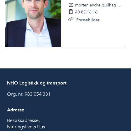
morten.andre.gullhagen-revling@nholt.no
40 85 16 16
Pressebilder
NHO Logistikk og transport
Org. nr. 983 054 331
Adresse
Besøksadresse:
Næringslivets Hus