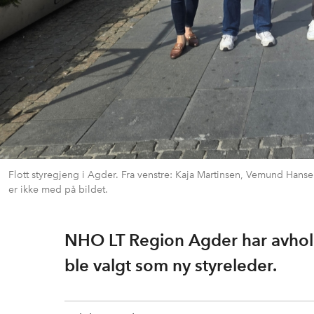
Flott styregjeng i Agder. Fra venstre: Kaja Martinsen, Vemund Hanse
er ikke med på bildet.
NHO LT Region Agder har avhol
ble valgt som ny styreleder.