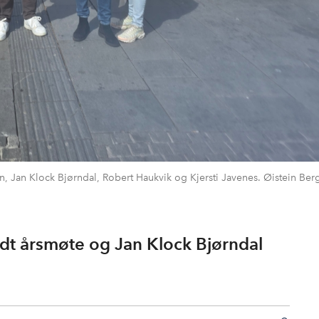
n, Jan Klock Bjørndal, Robert Haukvik og Kjersti Javenes. Øistein Ber
dt årsmøte og Jan Klock Bjørndal