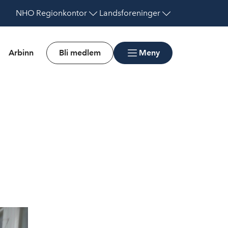
NHO
Regionkontor
Landsforeninger
Arbinn
Bli medlem
Meny