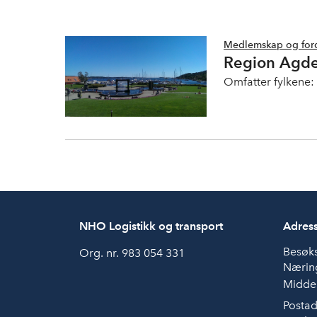
Medlemskap og for
Region Agde
Omfatter fylkene:
NHO Logistikk og transport
Adres
Besøk
Org. nr. 983 054 331
Næring
Middel
Postad