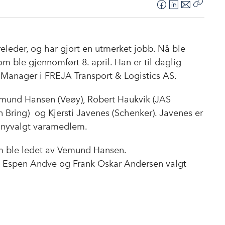
F
L
E
Kopier
a
i
-
lenke
c
n
p
e
k
o
releder, og har gjort en utmerket jobb. Nå ble
b
e
s
m ble gjennomført 8. april. Han er til daglig
o
d
t
 Manager i FREJA Transport & Logistics AS.
o
I
k
n
mund Hansen (Veøy), Robert Haukvik (JAS
 Bring) og Kjersti Javenes (Schenker). Javenes er
er nyvalgt varamedlem.
om ble ledet av Vemund Hansen.
ble Espen Andve og Frank Oskar Andersen valgt