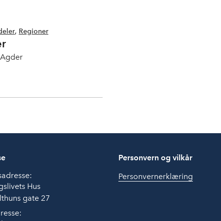
deler
,
Regioner
r
 Agder
se
Personvern og vilkår
sadresse:
Personvernerklæring
slivets Hus
thuns gate 27
resse: