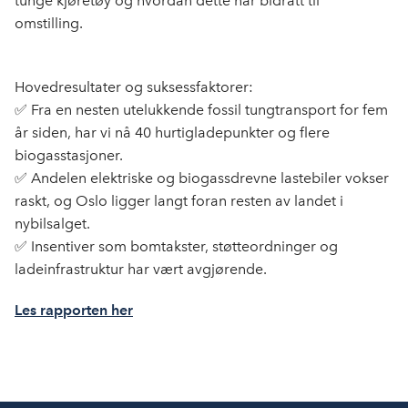
tunge kjøretøy og hvordan dette har bidratt til
omstilling.
Hovedresultater og suksessfaktorer:
✅ Fra en nesten utelukkende fossil tungtransport for fem
år siden, har vi nå 40 hurtigladepunkter og flere
biogasstasjoner.
✅ Andelen elektriske og biogassdrevne lastebiler vokser
raskt, og Oslo ligger langt foran resten av landet i
nybilsalget.
✅ Insentiver som bomtakster, støtteordninger og
ladeinfrastruktur har vært avgjørende.
Les rapporten her