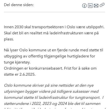
Del denne siden:
F
L
E
Kop
a
i
-
len
c
n
p
e
k
o
Innen 2030 skal transportsektoren i Oslo være utslippsfri.
b
e
s
Skal det bli en realitet må ladeinfrastrukturen være på
o
d
t
plass.
o
I
k
n
Nå lyser Oslo kommune ut en fjerde runde med støtte til
utbygging av offentlig tilgjengelige hurtigladere for
tunge kjøretøy.
Ordningen er konkurransebasert. Frist for å søke om
støtte er 2.6.2025.
Oslo kommune skriver på sine nettsider at den nye
utlysningen bygger videre på tidligere suksesser med
kommunal støtte til ladeinfrastruktur for tungtransport. I
støtterundene i 2022, 2023 og 2024 ble det til sammen