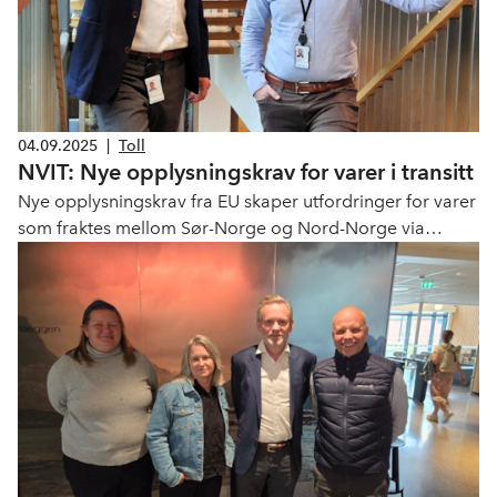
04.09.2025
|
Toll
NVIT: Nye opplysningskrav for varer i transitt
Nye opplysningskrav fra EU skaper utfordringer for varer
som fraktes mellom Sør-Norge og Nord-Norge via
Sverige og Finland.