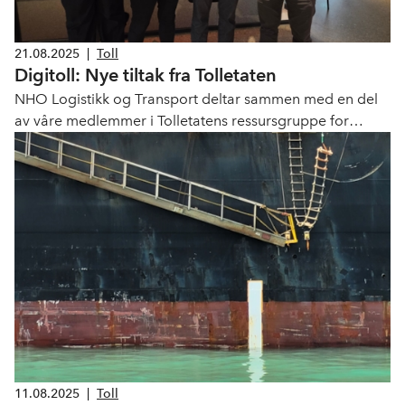
21.08.2025
|
Toll
Digitoll: Nye tiltak fra Tolletaten
NHO Logistikk og Transport deltar sammen med en del
av våre medlemmer i Tolletatens ressursgruppe for
Digitoll. Disse møtene er en viktig arena for
oppdateringer fra prosjektet og gir mulighet for viktige
diskusjoner om veien videre.
11.08.2025
|
Toll