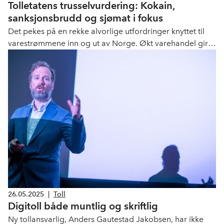
Tolletatens trusselvurdering: Kokain,
sanksjonsbrudd og sjømat i fokus
Det pekes på en rekke alvorlige utfordringer knyttet til
varestrømmene inn og ut av Norge. Økt varehandel gir
større muligheter for både lovlig og ulovlig aktivitet – og
trusselbildet er bredt.
26.05.2025
|
Toll
Digitoll både muntlig og skriftlig
Ny tollansvarlig, Anders Gautestad Jakobsen, har ikke