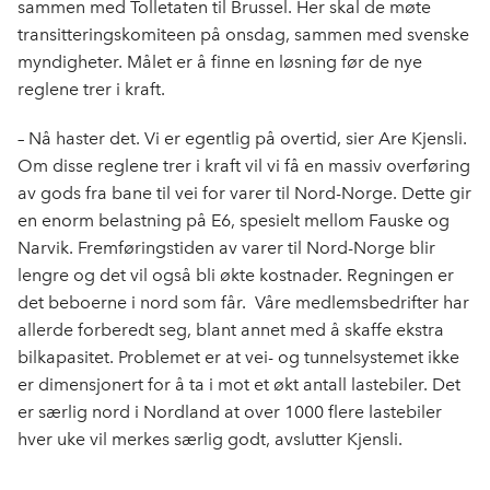
sammen med Tolletaten til Brussel. Her skal de møte
transitteringskomiteen på onsdag, sammen med svenske
myndigheter. Målet er å finne en løsning før de nye
reglene trer i kraft.
– Nå haster det. Vi er egentlig på overtid, sier Are Kjensli.
Om disse reglene trer i kraft vil vi få en massiv overføring
av gods fra bane til vei for varer til Nord-Norge. Dette gir
en enorm belastning på E6, spesielt mellom Fauske og
Narvik. Fremføringstiden av varer til Nord-Norge blir
lengre og det vil også bli økte kostnader. Regningen er
det beboerne i nord som får. Våre medlemsbedrifter har
allerde forberedt seg, blant annet med å skaffe ekstra
bilkapasitet. Problemet er at vei- og tunnelsystemet ikke
er dimensjonert for å ta i mot et økt antall lastebiler. Det
er særlig nord i Nordland at over 1000 flere lastebiler
hver uke vil merkes særlig godt, avslutter Kjensli.