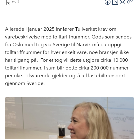
nvit
F
L
E
Kop
a
i
-
len
c
n
p
e
k
o
Allerede i januar 2025 innfører Tullverket krav om
b
e
s
varebeskrivelse med tolltariffnummer. Gods som sendes
o
d
t
fra Oslo med tog via Sverige til Narvik må da oppgi
o
I
tolltariffnummer for hver enkelt vare, noe bransjen ikke
k
n
har tilgang på. For et tog vil dette utgjøre cirka 10 000
tolltariffnummer, i sum blir dette cirka 200 000 nummer
per uke. Tilsvarende gjelder også all lastebiltransport
gjennom Sverige.