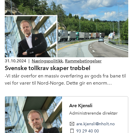
31.10.2024
|
Næringspolitikk
,
Rammebetingelser
Svenske tollkrav skaper trøbbel
-Vi står overfor en massiv overføring av gods fra bane til
vei for varer til Nord-Norge. Dette gir en enorm
belastning på E6, spesielt mellom Fauske og Narvik, sier
Are Kjensli i en pressemelding.
Are Kjensli
Administrerende direktør
are.kjensli@nholt.no
93 29 40 00