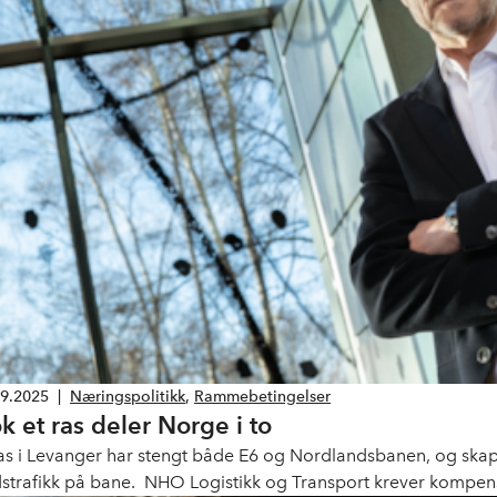
09.2025
|
Næringspolitikk
,
Rammebetingelser
k et ras deler Norge i to
ras i Levanger har stengt både E6 og Nordlandsbanen, og skape
strafikk på bane. NHO Logistikk og Transport krever kompen