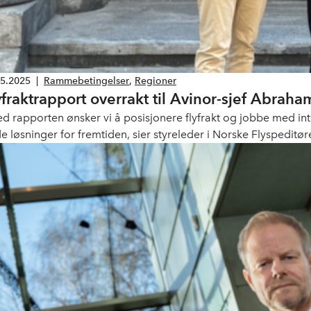
05.2025
|
Rammebetingelser
,
Regioner
yfraktrapport overrakt til Avinor-sjef Abraha
ed rapporten ønsker vi å posisjonere flyfrakt og jobbe med in
e løsninger for fremtiden, sier styreleder i Norske Flyspeditøre