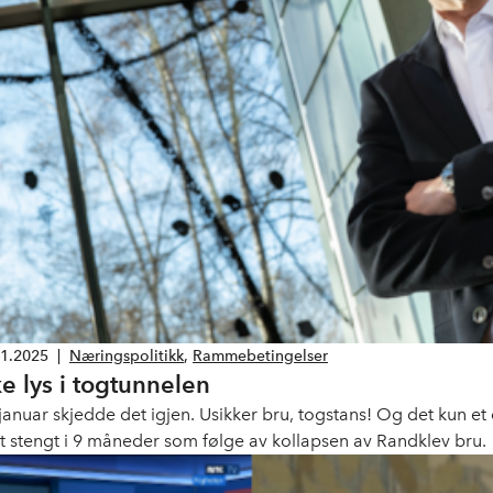
01.2025
|
Næringspolitikk
,
Rammebetingelser
ke lys i togtunnelen
 januar skjedde det igjen. Usikker bru, togstans! Og det kun et
t stengt i 9 måneder som følge av kollapsen av Randklev bru.