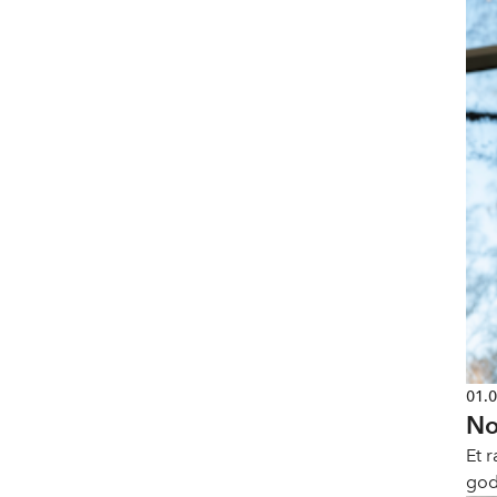
01.
No
Et 
god