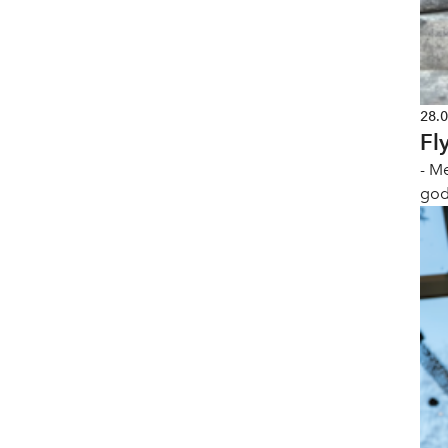
28.
Fl
- M
god