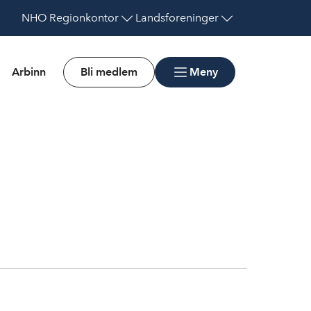
NHO
Regionkontor
Landsforeninger
Arbinn
Bli medlem
Meny