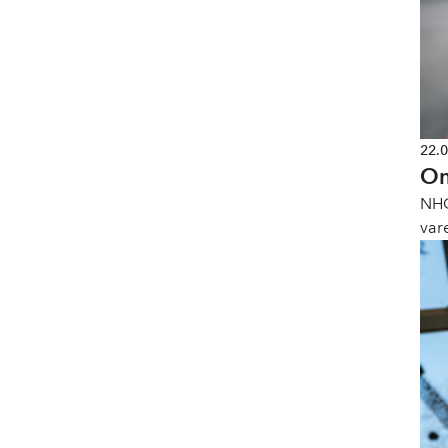
22.
Om
NHO
var