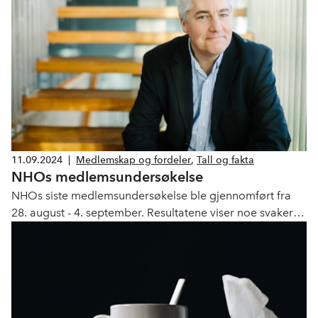
nye finansbyråd.
11.09.2024
|
Medlemskap og fordeler
,
Tall og fakta
NHOs medlemsundersøkelse
NHOs siste medlemsundersøkelse ble gjennomført fra
28. august - 4. september. Resultatene viser noe svakere
markedsituasjon, og noe bedrede markedsutsikter blant
medlemsbedriftene. Det er imidlertid stor sprik blant de
ulike bransjene.