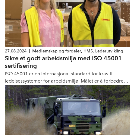
27.08.2024
|
Medlemskap og fordeler
,
HMS
,
Lederutvikling
Sikre et godt arbeidsmiljø med ISO 45001
sertifisering
ISO 45001 er en internasjonal standard for krav til
ledelsessystemer for arbeidsmiljø. Målet er å forbedre
arbeidsmiljøet, redusere arbeidsrelaterte skader og
sykdommer samt skape trygge arbeidsforhold. Stadig
flere virksomheter sertifiserer seg, blant disse DHL
Global Forwarding.