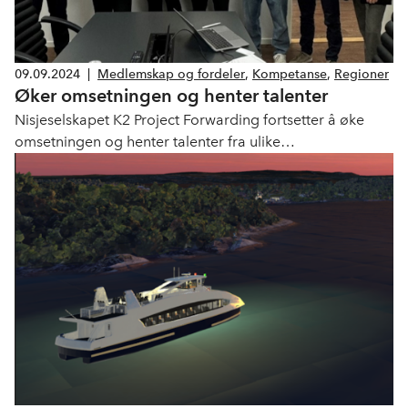
09.09.2024
|
Medlemskap og fordeler
,
Kompetanse
,
Regioner
Øker omsetningen og henter talenter
Nisjeselskapet K2 Project Forwarding fortsetter å øke
omsetningen og henter talenter fra ulike
høyskoler/universiteter med spesialisering innen
logistikk. For å få de beste talentene må man rekruttere
aktivt, forteller adm. direktør og veteran i bransjen, Leif-
Arne R. Strømmen