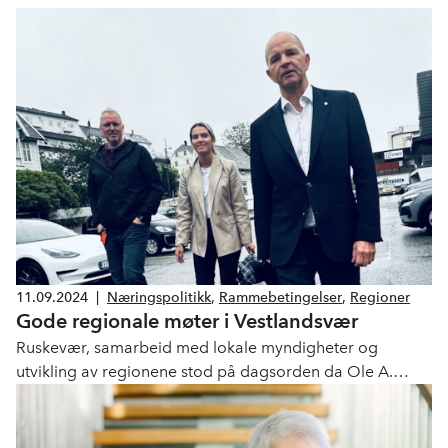
11.09.2024
|
Næringspolitikk
,
Rammebetingelser
,
Regioner
Gode regionale møter i Vestlandsvær
Ruskevær, samarbeid med lokale myndigheter og
utvikling av regionene stod på dagsorden da Ole A.
Hagen og Derya C. Inan besøkte Bergen på mandag
denne uken. Foruten medlemsbesøk, ble det også tid til
viktige samtaler med både havnedirektøren og Bergens