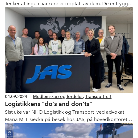
Tenker at ingen hackere er opptatt av dem. De er trygge
fordi de er små, har få ansatte, er uinteressante eller
perifere. Den tryggheten er falsk, advarer Roar Thon,
fagdirektør i Nasjonal sikkerhetsmyndighet (NSM).
04.09.2024
|
Medlemskap og fordeler
,
Transportrett
Logistikkens "do's and don'ts"
Sist uke var NHO Logistikk og Transport ved advokat
Maria M. Lisiecka på besøk hos JAS, på hovedkontoret i
Bergen. Her møtte hun de ansatte for en løs prat om
logistikkens "do's and don'ts".