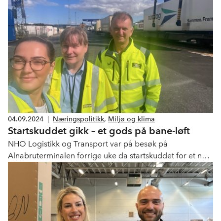
04.09.2024
|
Næringspolitikk
,
Miljø og klima
Startskuddet gikk – et gods på bane-løft
NHO Logistikk og Transport var på besøk på
Alnabruterminalen forrige uke da startskuddet for et nytt
prosjekt ble markert. Det må investeres i terminaler og
krysningsspor - og rammebetingelsene for
godstogselskapene må være bærekraftige, sier
næringspolitisk direktør Ole A. Hagen.