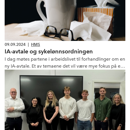
09.09.2024
|
HMS
IA-avtale og sykelønnsordningen
I dag møtes partene i arbeidslivet til forhandlinger om en
ny IA-avtale. Et av temaene det vil være mye fokus på er
sykelønnsordningen. Bakgrunnen er at sykefraværet og
antall personer på helserelaterte ytelser i Norge er høyt,
sett i et internasjonalt perspektiv. Særlig har det lange
sykefraværet økt etter pandemien.