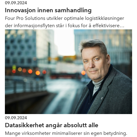
09.09.2024
Innovasjon innen samhandling
Four Pro Solutions utvikler optimale logistikkløsninger
der informasjonsflyten står i fokus for å effektivisere
logistikken på vei, terminal og sjø. På Transport og
Logistikk-konferansen skal de fortelle om reisen og hvor
de har endt opp hen med å ta logistikk til «2024».
09.09.2024
Datasikkerhet angår absolutt alle
Mange virksomheter minimaliserer sin egen betydning.