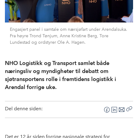
Engasjert panel i samtale om nærsjøfart under Arendalsuka.
Fra høyre Trond Tønjum, Anne Kristine Berg, Tore
Lundestad og ordstyrer Ole A. Hagen.
NHO Logistikk og Transport samlet både
næringsliv og myndigheter til debatt om
sjøtransportens rolle i fremtidens logistikk i
Arendal forrige uke.
Del denne siden:
F
L
E
Kop
a
i
-
len
c
n
p
e
k
o
Det er 12 år siden forrige nasjonale strategi for