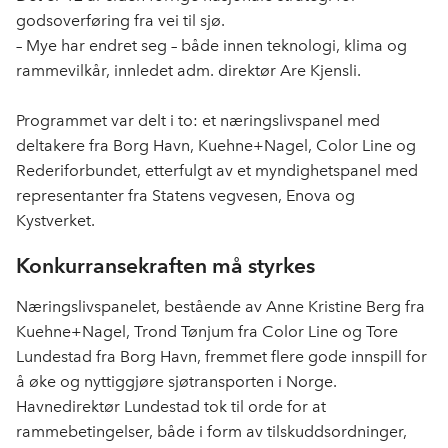
b
e
s
godsoverføring fra vei til sjø.
o
d
t
– Mye har endret seg – både innen teknologi, klima og
o
I
rammevilkår, innledet adm. direktør Are Kjensli.
k
n
Programmet var delt i to: et næringslivspanel med
deltakere fra Borg Havn, Kuehne+Nagel, Color Line og
Rederiforbundet, etterfulgt av et myndighetspanel med
representanter fra Statens vegvesen, Enova og
Kystverket.
Konkurransekraften må styrkes
Næringslivspanelet, bestående av Anne Kristine Berg fra
Kuehne+Nagel, Trond Tønjum fra Color Line og Tore
Lundestad fra Borg Havn, fremmet flere gode innspill for
å øke og nyttiggjøre sjøtransporten i Norge.
Havnedirektør Lundestad tok til orde for at
rammebetingelser, både i form av tilskuddsordninger,