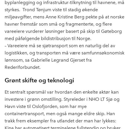
byplanlegging og infrastruktur-tilknytning til havnene, må
styrkes. Trond Tønjum viste til stadig økende
miljøavgifter, mens Anne Kristine Berg pekte på at norske
havner fremstår som små og fragmenterte, og flere
vareeiere vurderer løsninger basert på skip til Gøteborg
med påfølgende bildistribusjon til Norge.
– Vareeiere må se sjøtransport som en naturlig del av
logistikken, og transporten må være samfunnsøkonomisk
lønnsom, sa Gabrielle Legrand Gjerset fra
Rederiforbundet.
Grønt skifte og teknologi
Et sentralt spørsmål var hvordan den enkelte aktør kan
investere i grønn omstilling. Styreleder i NHO LT Sjø og
Havn viste til Oslofjorden, som har mye
containertransport, men også mange eldre skip. Han
trakk frem eksempler fra utlandet der man har lykkes:
Kina har automatisert terminalene fullstendig og bruker