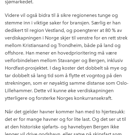
sjømarkedet.
Videre vil også bidra til å sikre regionenes tunge og
stemme inn i viktige saker for bransjen. Særlig er han
dedikert til region Vestland, og poengterer at 80 % av
verdiskapningen i Norge skjer til venstre for en rett strek
mellom Kristiansand og Trondheim, både på land og
offshore. Han mener en hovedprioritering må være
veiforbindelsen mellom Stavanger og Bergen, inklusiv
Hordfast-prosjektet. I dag koster det dobbelt så mye og
tar dobbelt så lang tid som å flytte et vogntog på den
strekningen, som er nøyaktig samme distanse som Oslo-
Lillehammer. Dette vil kunne øke verdiskapningen
ytterligere og forsterke Norges konkurransekraft.
Når det gjelder havner kommer han med to hjertesukk:
det er for mange havner og for lite last. Og det ser ut til
at den historiske sjøfarts- og havnebyen Bergen ikke
lenger vil drive godshavn, eller satse på skipsfart som