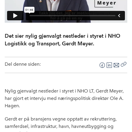
Det sier nylig gjenvalgt nestleder i styret i NHO
Logistikk og Transport, Gerdt Meyer.
Del denne siden:
F
L
E
Kop
a
i
-
len
c
n
p
e
k
o
Nylig gjenvalgt nestleder i styret i NHO LT, Gerdt Meyer,
b
e
s
har gjort et intervju med næringspolitisk direktør Ole A.
o
d
t
Hagen.
o
I
k
n
Gerdt er på bransjens vegne opptatt av rekruttering,
samferdsel, infrastruktur, havn, havneutbygging og