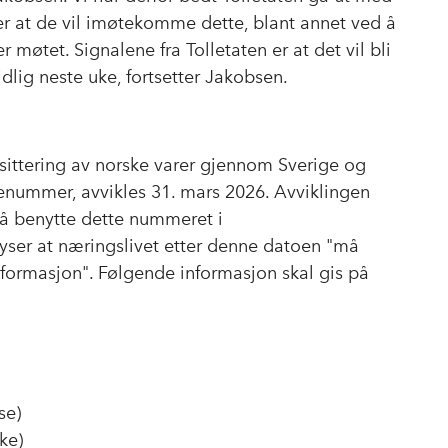
er at de vil imøtekomme dette, blant annet ved å
møtet. Signalene fra Tolletaten er at det vil bli
idlig neste uke, fortsetter Jakobsen.
sittering av norske varer gjennom Sverige og
renummer, avvikles 31. mars 2026. Avviklingen
t å benytte dette nummeret i
lyser at næringslivet etter denne datoen "må
formasjon". Følgende informasjon skal gis på
lse)
rke)