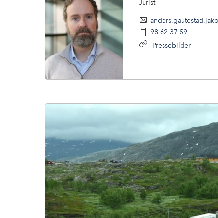
Jurist
anders.gautestad.jak
98 62 37 59
Pressebilder