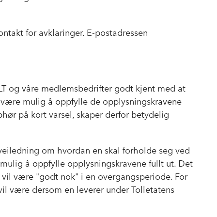
kontakt for avklaringer. E-postadressen
T og våre medlemsbedrifter godt kjent med at
vil være mulig å oppfylle de opplysningskravene
phør på kort varsel, skaper derfor betydelig
r veiledning om hvordan en skal forholde seg ved
r mulig å oppfylle opplysningskravene fullt ut. Det
r vil være "godt nok" i en overgangsperiode. For
vil være dersom en leverer under Tolletatens