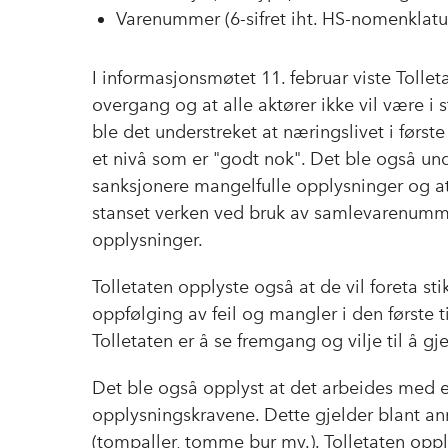
Varenummer (6-sifret iht. HS-nomenklat
I informasjonsmøtet 11. februar viste Tollet
overgang og at alle aktører ikke vil være i s
ble det understreket at næringslivet i førs
et nivå som er "godt nok". Det ble også unde
sanksjonere mangelfulle opplysninger og at 
stanset verken ved bruk av samlevarenumme
opplysninger.
Tolletaten opplyste også at de vil foreta s
oppfølging av feil og mangler i den første ti
Tolletaten er å se fremgang og vilje til å 
Det ble også opplyst at det arbeides med en
opplysningskravene. Dette gjelder blant an
(tompaller, tomme bur mv.). Tolletaten opp