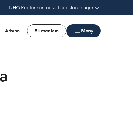
NHO
Regionkontor
Landsforeninger
Arbinn
Bli medlem
Meny
ra