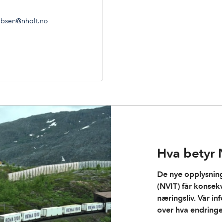
obsen@nholt.no
Hva betyr N
De nye opplysnings
(NVIT) får konsekv
næringsliv. Vår in
over hva endring