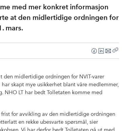
mme med mer konkret informasjon
te at den midlertidige ordningen for
. mars.
F
L
E
Kopier
a
i
-
lenke
c
n
p
e
k
o
t den midlertidige ordningen for NVIT-varer
b
e
s
 har skapt mye usikkerhet blant våre medlemmer,
o
d
t
eg. NHO LT har bedt Tolletaten komme med
o
I
k
n
frist for avvikling av den midlertidige ordningen
terlatt en rekke ubesvarte spørsmål, sier
akobsen. Vi har derfor bedt Tolletaten gå ut med