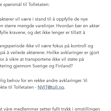
e spørsmål til Tolletaten:
aktører vil være i stand til å oppfylle de nye
en større mengde varelinjer. Hvordan bør en aktør
lle kravene, og det ikke lenger er tillatt å
gangsperiode ikke vil være fokus på kontroll og
 på å veilede aktørene. Hvilke avklaringer er gjort
 å sikre at transportene ikke vil støte på
ittering gjennom Sverige og Finland?
elig behov for en rekke andre avklaringer. Vi
kte til Tolletaten -
NVIT@toll.no
.
t våre medlemmer setter fullt trykk i omstillingen