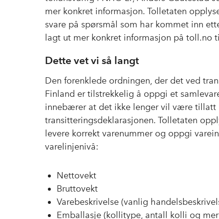
mer konkret informasjon. Tolletaten opplys
svare på spørsmål som har kommet inn etter 
lagt ut mer konkret informasjon på toll.no t
Dette vet vi så langt
Den forenklede ordningen, der det ved tran
Finland er tilstrekkelig å oppgi et samleva
innebærer at det ikke lenger vil være tillat
transitteringsdeklarasjonen. Tolletaten opp
levere korrekt varenummer og oppgi varein
varelinjenivå:
Nettovekt
Bruttovekt
Varebeskrivelse (vanlig handelsbeskrive
Emballasje (kollitype, antall kolli og me