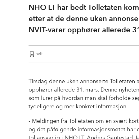
NHO LT har bedt Tolletaten ko
etter at de denne uken annonser
NVIT-varer opphører allerede 31
nvit
Tirsdag denne uken annonserte Tolletaten a
opphører allerede 31. mars. Denne nyheten
som lurer på hvordan man skal forholde s
tydeligere og mer konkret informasjon.
- Meldingen fra Tolletaten om en svært kort 
og det påfølgende informasjonsmøtet har et
tollansvarlig i NHO LT, Anders Gautestad J