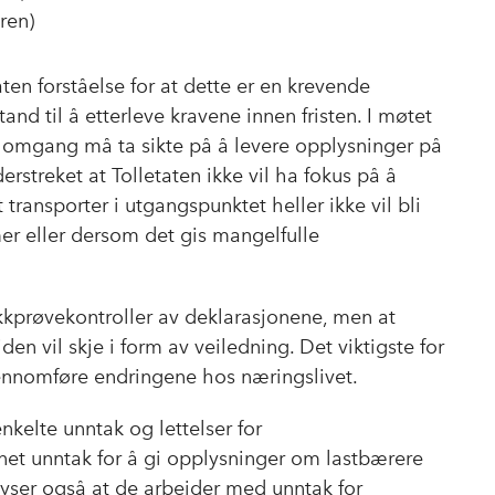
uren)
aten forståelse for at dette er en krevende
tand til å etterleve kravene innen fristen. I møtet
te omgang må ta sikte på å levere opplysninger på
rstreket at Tolletaten ikke vil ha fokus på å
transporter i utgangspunktet heller ikke vil bli
r eller dersom det gis mangelfulle
tikkprøvekontroller av deklarasjonene, men at
den vil skje i form av veiledning. Det viktigste for
gjennomføre endringene hos næringslivet.
kelte unntak og lettelser for
net unntak for å gi opplysninger om lastbærere
lyser også at de arbeider med unntak for