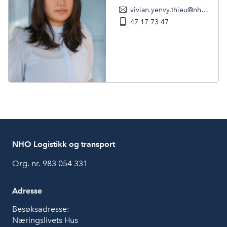
vivian.yenvy.thieu@nholt.no
47 17 73 47
NHO Logistikk og transport
Org. nr. 983 054 331
Adresse
Besøksadresse:
Næringslivets Hus