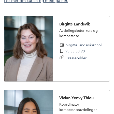
Les mer om kurset og meld på her.
Birgitte Landsvik
Avdelingsleder kurs og
kompetanse
birgitte.landsvik@nholt.no
95 33 53 90
Pressebilder
Vivian Yenvy Thieu
Koordinator
kompetanseavdelingen