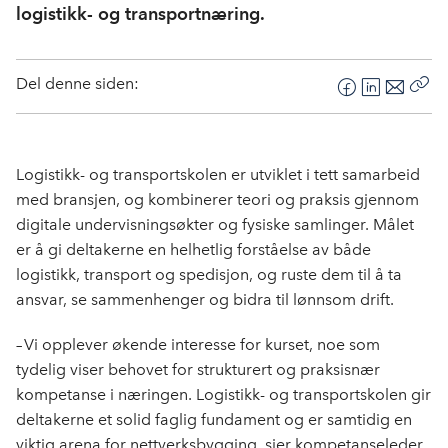
logistikk- og transportnæring.
Del denne siden:
F
L
E
Kop
a
i
-
len
c
n
p
e
k
o
Logistikk- og transportskolen er utviklet i tett samarbeid
b
e
s
med bransjen, og kombinerer teori og praksis gjennom
o
d
t
digitale undervisningsøkter og fysiske samlinger. Målet
o
I
er å gi deltakerne en helhetlig forståelse av både
k
n
logistikk, transport og spedisjon, og ruste dem til å ta
ansvar, se sammenhenger og bidra til lønnsom drift.
– Vi opplever økende interesse for kurset, noe som
tydelig viser behovet for strukturert og praksisnær
kompetanse i næringen. Logistikk- og transportskolen gir
deltakerne et solid faglig fundament og er samtidig en
viktig arena for nettverksbygging, sier kompetanseleder