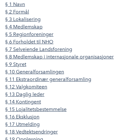
o
d
t
§ 1 Navn
o
I
§ 2 Formål
k
n
§ 3 Lokalisering
§ 4 Medlemskap
§ 5 Regionforeninger
§ 6 Forholdet til NHO
§ 7 Selveiende Landsforening
§ 8 Medlemskap i internasjonale organisasjoner
§ 9 Styret
§ 10 Generalforsamlingen
§ 11 Ekstraordinær generalforsamling
§ 12 Valgkomiteen
§ 13 Daglig leder
§ 14 Kontingent
§ 15 Lojalitetsbestemmelse
§ 16 Eksklusjon
§ 17 Utmelding
§ 18 Vedtektsendringer
§ 19 Oppløsning