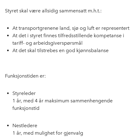
Styret skal være allsidig sammensatt m.h.t.:
At transportgrenene land, sjø og luft er representert
At det i styret finnes tilfredsstillende kompetanse i
tariff- og arbeidsgiverspørsmål
At det skal tilstrebes en god kjønnsbalanse
Funksjonstiden er:
Styreleder
1 år, med 4 år maksimum sammenhengende
funksjonstid
Nestledere
1 år, med mulighet for gjenvalg