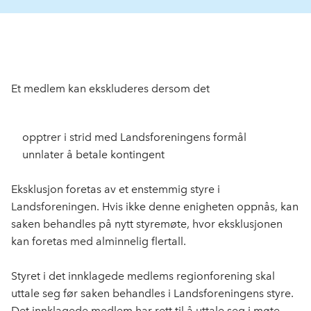
Et medlem kan ekskluderes dersom det
opptrer i strid med Landsforeningens formål
unnlater å betale kontingent
Eksklusjon foretas av et enstemmig styre i
Landsforeningen. Hvis ikke denne enigheten oppnås, kan
saken behandles på nytt styremøte, hvor eksklusjonen
kan foretas med alminnelig flertall.
Styret i det innklagede medlems regionforening skal
uttale seg før saken behandles i Landsforeningens styre.
Det innklagede medlem har rett til å uttale seg i møte