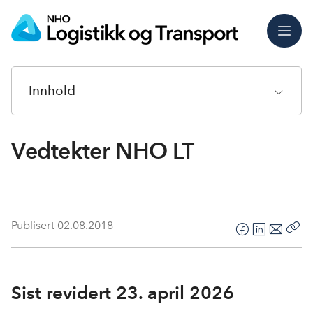
Meny
Innhold
Vedtekter NHO LT
Publisert
02.08.2018
F
L
E
Kop
a
i
-
len
c
n
p
e
k
o
Sist revidert 23. april 2026
b
e
s