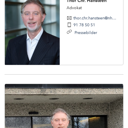
Thor Chr. Hansteen
Advokat
thor.chr.hansteen@nholt.no
91 78 50 51
Pressebilder