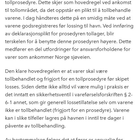
tollprosedyre. Dette skjer som hovedregel ved ankomst
til tollområdet, da det oppstår en plikt til å tollbehandle
varene. I dag håndteres dette på en smidig måte ved at
varene godsregistreres før lossing til havn. Ved innføring
av deklarasjonsplikt for prosedyren tollager, blir
terskelen for å benytte denne prosedyren høyere. Dette
medfører en del utfordringer for ansvarsforholdene for
varer som ankommer Norge sjøveien.
Den klare hovedregelen er at varer skal være
tollbehandlet og frigjort for en tollprosedyre før skipet
losses. Siden dette ikke alltid vil være mulig i praksis er
det inntatt en sikkerhetsventil i vareførselsforskriften § 2-
6-1 annet, som gir generell lossetillatelse selv om varene
ikke er tollbehandlet (frigjort for en prosedyre). Varene
kan i slike tilfeller lagres på havnen i inntil tre dager i
påvente av tollbehandling.
Av bestemmelsen følger det at fører er ansvarlig for