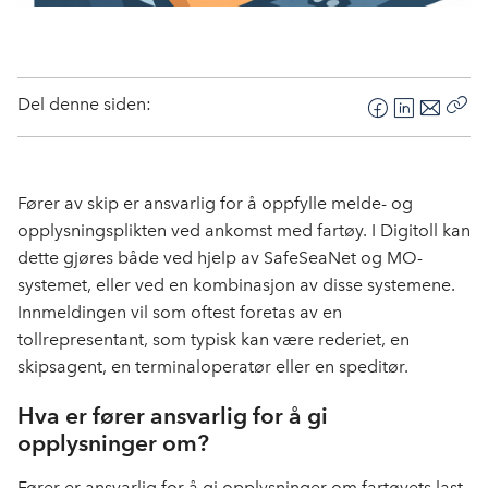
Del denne siden:
F
L
E
Kop
a
i
-
len
c
n
p
e
k
o
Fører av skip er ansvarlig for å oppfylle melde- og
b
e
s
opplysningsplikten ved ankomst med fartøy. I Digitoll kan
o
d
t
dette gjøres både ved hjelp av SafeSeaNet og MO-
o
I
systemet, eller ved en kombinasjon av disse systemene.
k
n
Innmeldingen vil som oftest foretas av en
tollrepresentant, som typisk kan være rederiet, en
skipsagent, en terminaloperatør eller en speditør.
Hva er fører ansvarlig for å gi
opplysninger om?
Fører er ansvarlig for å gi opplysninger om fartøyets last,