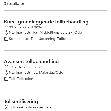
3
resultater
Kurs i grunnleggende tollbehandling
22. sep–22. okt 2026
Næringslivets Hus, Middelthuns gate 27, Oslo
Kompetanse
,
Toll
,
Utdanning
,
Tollskolen
Avansert tollbehandling
13. okt–12. nov 2026
Næringslivets hus, Majorstua/Oslo
Toll
,
Tollskolen
Tollsertifisering
Tidspunkt avtales nærmere