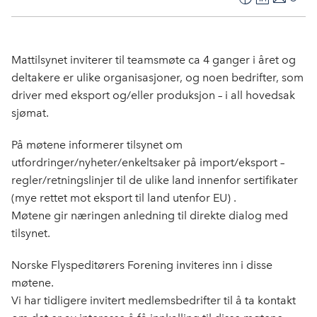
F
L
E
Kop
a
i
-
len
c
n
p
e
k
o
Mattilsynet inviterer til teamsmøte ca 4 ganger i året og
b
e
s
deltakere er ulike organisasjoner, og noen bedrifter, som
o
d
t
driver med eksport og/eller produksjon – i all hovedsak
o
I
sjømat.
k
n
På møtene informerer tilsynet om
utfordringer/nyheter/enkeltsaker på import/eksport –
regler/retningslinjer til de ulike land innenfor sertifikater
(mye rettet mot eksport til land utenfor EU) .
Møtene gir næringen anledning til direkte dialog med
tilsynet.
Norske Flyspeditørers Forening inviteres inn i disse
møtene.
Vi har tidligere invitert medlemsbedrifter til å ta kontakt