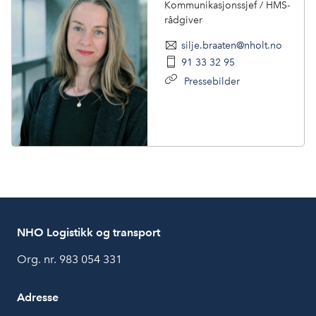
Kommunikasjonssjef / HMS-
rådgiver
silje.braaten@nholt.no
91 33 32 95
Pressebilder
NHO Logistikk og transport
Org. nr. 983 054 331
Adresse