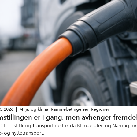
05.2026
|
Miljø og klima
,
Rammebetingelser
,
Regioner
stillingen er i gang, men avhenger fremdel
 Logistikk og Transport deltok da Klimaetaten og Næring for 
e- og nyttetransport.