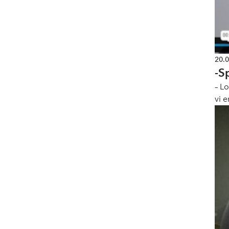
20.
-S
– L
vi e