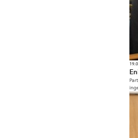
19.
En
Par
inge