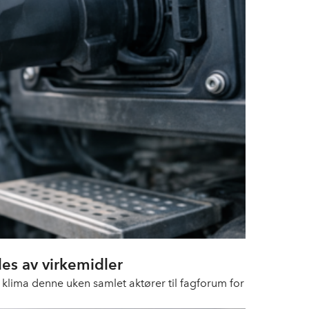
es av virkemidler
klima denne uken samlet aktører til fagforum for