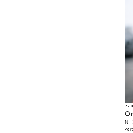
22.
Om
NHO
var