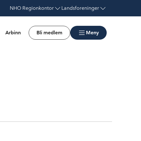
NHO
Regionkontor
Landsforeninger
Arbinn
Bli medlem
Meny