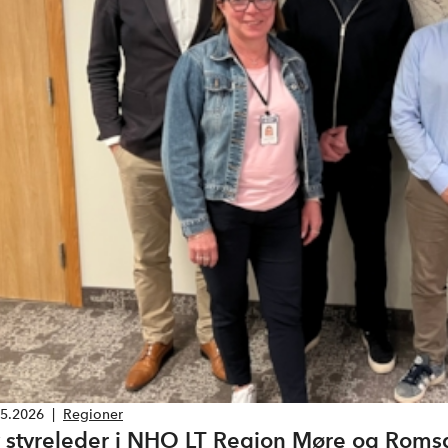
05.2026
|
Regioner
 styreleder i NHO LT Region Møre og Roms