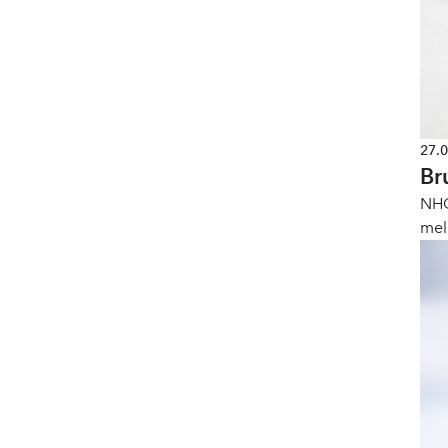
27.
Br
NHO
mel