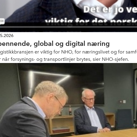
05.2026
pennende, global og digital næring
ogistikkbransjen er viktig for NHO, for næringslivet og for sam
r når forsynings- og transportlinjer brytes, sier NHO-sjefen.